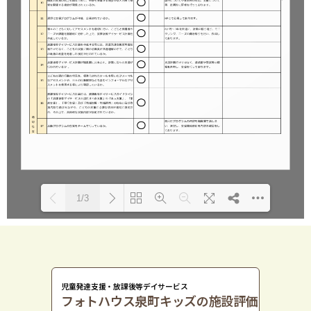
1/3
DearFlip: Loading PDF 100%
Please wait while flipbook is
...
loading. For more related info,
FAQs and issues please refer to
DearFlip WordPress Flipbook
児童発達支援・放課後等デイサービス
Plugin Help
documentation.
フォトハウス泉町キッズの施設評価